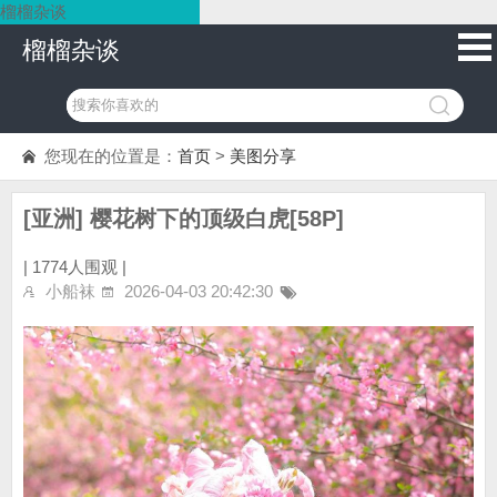
榴榴杂谈
榴榴杂谈
您现在的位置是：
首页
>
美图分享
[亚洲] 樱花树下的顶级白虎[58P]
|
1774人围观 |
小船袜
2026-04-03 20:42:30