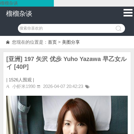
榴榴杂谈
榴榴杂谈
您现在的位置是：
首页
>
美图分享
[亚洲] 197 矢沢 优歩 Yuho Yazawa 早乙女ル
イ [40P]
|
1526人围观 |
小虾米1990
2026-04-07 20:42:23