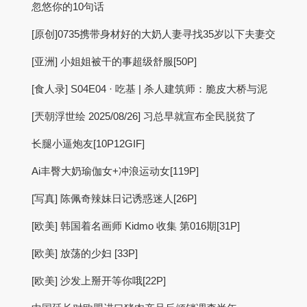
忽悠你的10句话
[原创]0735携带身材好的大奶人妻寻找35岁以下夫妻交
[亚洲] 小姐姐被干的事超级舒服[50P]
[食人录] S04E04 · 吃基 | 杀人建筑师：脆皮大桥与泥
[兲朝浮世绘 2025/08/26] 习总早就宣布全民脱贫了
长腿小逼炮友[10P12GIF]
Ai丰臀大奶瑜伽女+冲浪运动女[119P]
[写真] 陈佩奇辣妹日记诱惑迷人[26P]
[欧美] 韩国着名画师 Kidmo 收集 第016期[31P]
[欧美] 放荡的少妇 [33P]
[欧美] 沙发上掰开等你哦[22P]