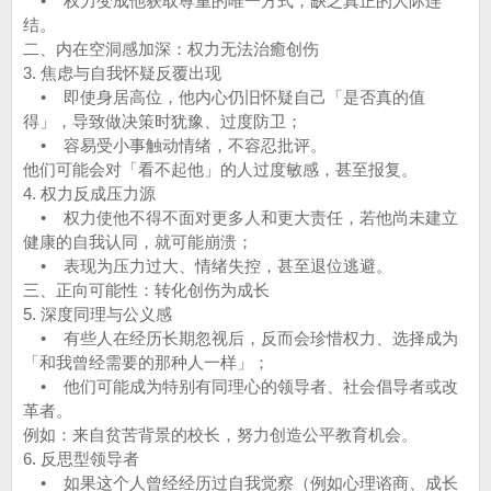
• 权力变成他获取尊重的唯一方式，缺乏真正的人际连
结。
二、内在空洞感加深：权力无法治癒创伤
3. 焦虑与自我怀疑反覆出现
• 即使身居高位，他内心仍旧怀疑自己「是否真的值
得」，导致做决策时犹豫、过度防卫；
• 容易受小事触动情绪，不容忍批评。
他们可能会对「看不起他」的人过度敏感，甚至报复。
4. 权力反成压力源
• 权力使他不得不面对更多人和更大责任，若他尚未建立
健康的自我认同，就可能崩溃；
• 表现为压力过大、情绪失控，甚至退位逃避。
三、正向可能性：转化创伤为成长
5. 深度同理与公义感
• 有些人在经历长期忽视后，反而会珍惜权力、选择成为
「和我曾经需要的那种人一样」；
• 他们可能成为特别有同理心的领导者、社会倡导者或改
革者。
例如：来自贫苦背景的校长，努力创造公平教育机会。
6. 反思型领导者
• 如果这个人曾经经历过自我觉察（例如心理谘商、成长