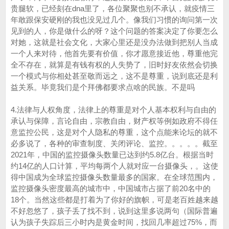
贵腿软，已经刻在dna里了，各位聚聚也别不承认，就疫情三
年敢跟保安硬刚的我也没见过几个。像我们习惯的询问第一次
见到的人，你是做什么的呀？这个问题的答案决定了你要怎么
对她，这就是社会文化，大家心里还是没办法做到把别人当成
一个人来对待，他首先要有价值，你才愿意接近他，尊重他完
全不存在，就算是有钱有权的人失势了，旧时好友依然会切换
一个模式与你相处甚至敬而远之，这不是尊重，说到底还是利
益关系。毕竟我们是个拜佛都要求点啥的民族。不是吗
4.法律与人权角度，法律上的尊重是对个人基本权利与自由的
承认与保障，言论自由，宗教自由，财产权等例如政府不得任
意监控公民，这是对个人隐私的尊重，这个点能来论坛的就不
必多说了，各种的审查制度、关闭评论、监控。。。。。截至
2021年，中国的监控摄像头数量已达到约5.8亿台。根据当时
约14亿的人口计算，平均每两个人就对应一台摄像头，。这使
得中国成为全球监控摄像头数量最多的国家。在全球范围内，
监控摄像头密度最高的城市中，中国城市占据了前20名中的
18个。当然这些都是打着为了你好的旗帜，可是老百姓越来越
不好忽悠了，孩子丢了找不到，说到这里多说两句（国际普遍
认为孩子失踪后三小时内是黄金时间，找回几率超过75%，而