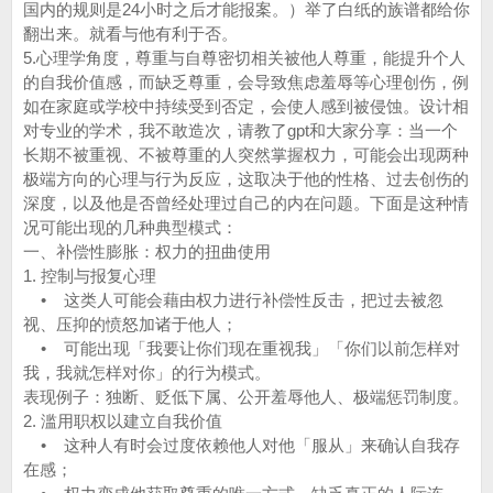
国内的规则是24小时之后才能报案。）举了白纸的族谱都给你
翻出来。就看与他有利于否。
5.心理学角度，尊重与自尊密切相关被他人尊重，能提升个人
的自我价值感，而缺乏尊重，会导致焦虑羞辱等心理创伤，例
如在家庭或学校中持续受到否定，会使人感到被侵蚀。设计相
对专业的学术，我不敢造次，请教了gpt和大家分享：当一个
长期不被重视、不被尊重的人突然掌握权力，可能会出现两种
极端方向的心理与行为反应，这取决于他的性格、过去创伤的
深度，以及他是否曾经处理过自己的内在问题。下面是这种情
况可能出现的几种典型模式：
一、补偿性膨胀：权力的扭曲使用
1. 控制与报复心理
• 这类人可能会藉由权力进行补偿性反击，把过去被忽
视、压抑的愤怒加诸于他人；
• 可能出现「我要让你们现在重视我」「你们以前怎样对
我，我就怎样对你」的行为模式。
表现例子：独断、贬低下属、公开羞辱他人、极端惩罚制度。
2. 滥用职权以建立自我价值
• 这种人有时会过度依赖他人对他「服从」来确认自我存
在感；