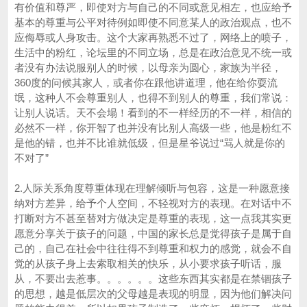
有价值和尊严，即使对方与自己的不同或意见相左，也应给予
基本的尊重与公平对待例如即使不同意某人的政治观点，也不
应侮辱或人身攻击。这个大家再熟悉不过了，网络上的喷子，
生活中的粉红，论坛里的不同立场，总是在政治意见不统一或
者没有办法说服别人的时候，以母亲为圆心，家族为半径，
360度的问候其家人，或者你在跟他讲道理，他在给你耍流
氓，这种人不会尊重别人，也得不到别人的尊重，我们常说：
让别人说话。天不会塌！看到的不一样经历的不一样，相信的
必然不一样，你开智了也并没有比别人高级一些，他是粉红不
是他的错，也并不比谁就低级，但是星爷说过“骂人就是你的
不对了”
2.人际关系角度尊重体现在理解倾听与包容，这是一种愿意接
纳对方差异，给予个人空间，不轻视对方的表现。在对话中不
打断对方不甚至替对方做决定是尊重的表现，这一点我其实更
愿意分享关于孩子的问题，中国的家长总是觉得孩子是属于自
己的，自己在社会中往往得不到尊重和权力的感觉，就会不自
觉的从孩子身上去索取相关的快乐，从小要求孩子听话，服
从，不要出去惹事。。。。。。这些东西其实都是在禁锢孩子
的思想，越是低层次的父母越是表现的明显，因为他们解决问