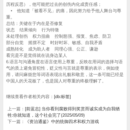
历程反思），他可能把过去的创伤内化成责任感；
• 他知道「被看不见」的痛，因此努力给予他人舞台与尊
重。
总结：关键在于内在是否修复
状态 结果倾向 行为特徵
未处理创伤 权力扭曲 控制慾强、报复、焦虑、防卫
部分自觉 摇摆不定 时好时坏、敏感、自我矛盾
成熟转化 成为助人者 同理心强、公正、谦逊
看完是不是觉得就在说身边某人
6.语言与沟通角度在语言使用上尊重，反映在用词的选择与语
气的质上避免冒犯性，贬义性与言就是尊重的表示，例如使
用，请问麻烦您等词语表现出礼貌和敬意，这一条可能已经是
中国人的天花板了，也是国人对尊重的终极理解了。
继续查看作者相关内容：
[db:标签]
上一篇：
[前蓝志] 当你看到腐败得到奖赏而诚实成为自我牺
牲:你就知道，这个社会完了(2025/05/09)
下一篇：
《资治通鉴》中的统御四术和权力游戏