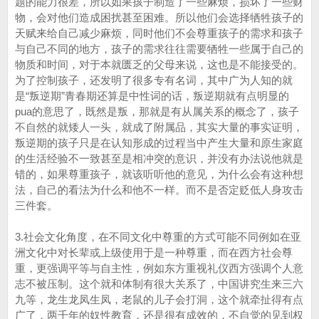
题的能力很差，所以如果孩子制造了一些麻烦，损坏了一些财
物，会对他们造成困扰甚至困难。所以他们会选择牺牲孩子的
天赋来给自己减少麻烦，同时他们不会尊重孩子的需求和孩子
与自己不同的地方，孩子的需求往往需要牺牲一些属于自己的
物质和时间，对于本就匮乏的父母来说，这也是不能接受的。
为了控制孩子，还发明了很多专有名词，其中广为人知的就
是“叛逆期”青春期还算是中性词的话，叛逆期就有点明显的
pua的意思了，既然是叛，那就是有从属关系的概念了，孩子
不自然的就矮人一头，就成了附属品，其实大量的事实证明，
叛逆期的孩子只是在认知形成的过程当中产生大量和原生家庭
的生活经验不一致甚至是相冲突的意识，并没有办法说他就是
错的，如果尊重孩子，就该听听他的意见，为什么会有这种想
法，自己的看法为什么和他不一样。而不是否定贬低人身攻击
三件套。
3.社会文化角度，在不同文化中尊重的方式可能不同例如在亚
洲文化中对长辈或上级使用于是一种尊重，而在西方社会尊
重，更强调平等与自主性，例如东方重视礼仪西方强调个人意
志不被压制。这个就和体制有很大关系了，中国讲究生来三六
九等，龙生龙凤生凤，老鼠的儿子会打洞，这个就牵扯得有点
广了，两千年的奴性教育，还是很有成效的，不自觉的见到权