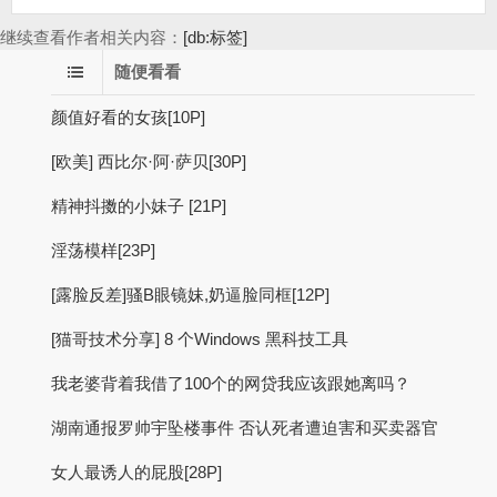
继续查看作者相关内容：
[db:标签]
随便看看
颜值好看的女孩[10P]
[欧美] 西比尔·阿·萨贝[30P]
精神抖擞的小妹子 [21P]
淫荡模样[23P]
[露脸反差]骚B眼镜妹,奶逼脸同框[12P]
[猫哥技术分享] 8 个Windows 黑科技工具
我老婆背着我借了100个的网贷我应该跟她离吗？
湖南通报罗帅宇坠楼事件 否认死者遭迫害和买卖器官
女人最诱人的屁股[28P]