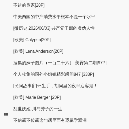
不错的良家[28P]
中美两国的中产消费水平根本不是一个水平
[微历史 2026/06/03] 共产党干部的虚伪人性
[欧美] Calypso[20P]
[欧美] Lena Anderson[20P]
搜集的妹子图片（一百二十六）-美臀第二期[97P]
个人收集的国外小姐姐精彩瞬间847 [333P]
[民间故事]门环生手，胡同里的夜半迎客鬼！
[欧美] Marie Berger [29P]
乱世妖姬-川岛芳子的一生
不信谣不传谣这句话里面有逻辑学漏洞