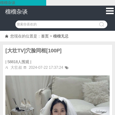
榴榴杂谈
榴榴杂谈
您现在的位置是：
首页
>
榴榴无忌
[大壮TV]穴脸同框[100P]
|
58818人围观 |
大壮叔
2024-07-22 17:37:24