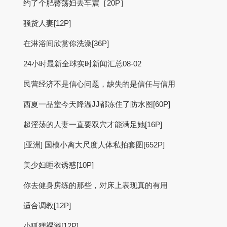
约了个肥臀荡妇去车震［20P］
骚货人妻[12P]
在淋浴间欣赏你洗澡[36P]
24小时最新全球实时新闻汇总08-02
民营经济不是信心问题，缺失的是信任与信用
西夏一品堂今天降温JJ都冻住了防水图[60P]
超淫​​荡的人妻一直要双穴才能满足她[16P]
[亚洲] 国模小离大尺度人体私拍套图[652P]
美少妇睡衣诱惑[10P]
你去健身房练的那些，对床上表现真的有用
适合调教[12P]
小狐狸裸游[12P]