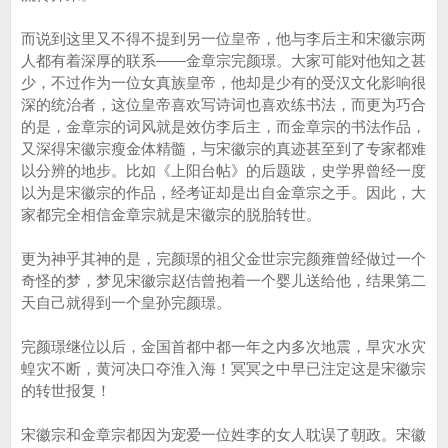
而说到这里又不得不提到另一位皇帝，他与李后主和宋徽宗两
人都有着深厚的联系——金章宗完颜璟。大家可能对他知之甚
少，不过作为一位女真族皇帝，他却是少有的受汉文化影响很
深的统治者，这位皇帝喜欢写诗词也喜欢练书法，而更为巧合
的是，金章宗的词风就是效仿李后主，而金章宗的书法作品，
又深得宋徽宗瘦金体精髓，与宋徽宗的真迹甚至到了专家都难
以分辨的地步。比如《上阳台帖》的后题跋，史学界曾经一度
以为是宋徽宗的作品，经考证却是出自金章宗之手。因此，大
家都完全相信金章宗就是宋徽宗的脱胎转世。
更为神乎其神的是，完颜璟的祖父金世宗完颜雍曾经做过一个
奇怪的梦，梦见宋徽宗赵佶曾抱着一个婴儿送给他，结果第二
天自己就得到一个皇孙完颜璟。
完颜璟继位以后，金国首都中都一年之内多次地震，旱灾水灾
蝗灾不断，黄河决口夺淮入海！冥冥之中早已注定这是宋徽宗
的转世报复！
宋徽宗和金章宗都因为宠爱一位姓李的女人耽误了朝政。宋徽