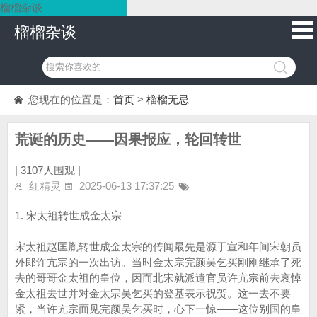
榴榴杂谈
榴榴杂谈
您现在的位置是：
首页
>
榴榴无忌
荒诞的历史——因果报应，轮回转世
|
3107人围观 |
红精灵
2025-06-13 17:37:25
1. 宋太祖转世成金太宗
宋太祖赵匡胤转世成金太宗的传闻最先是源于宣和年间宋朝员
外郎许亢宗的一次出访。当时金太宗完颜吴乞买刚刚继承了死
去的哥哥金太祖的皇位，因而北宋就派遣官员许亢宗前去哀悼
金太祖去世并对金太宗吴乞买的登基表示祝贺。这一去不要
紧，当许亢宗面见完颜吴乞买时，心下一惊——这位别国的皇