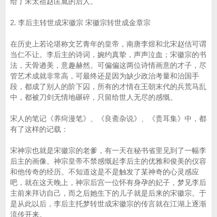
给了宋太祖赵匡胤的后人。
2. 李后主转世成宋徽宗 宋徽宗转世成金章宗
在历史上若论堪称文艺青年的皇帝，南唐李煜和北宋赵佶可谓
当仁不让。李后主的诗词，婉约真挚，声声泣血；宋徽宗的书
法，天骨遒美，意趣赫然。可偏偏这两位诗情画意的才子，尽
管艺术成就非常高，可最终还是因为缺少政治考量和治国手
段，都成了别人的阶下囚，所有的才情在王朝末代的兵荒马乱
中，都被刀剑无情地碾碎，只留给世人无尽的感慨。
宋人的笔记《养疴漫笔》、《良斋杂说》、《贵耳集》中，都
有了这样的记载：
宋神宗也就是宋徽宗的老爹，有一天在秘书省里见到了一幅李
后主的画像。神宗皇帝不禁感慨起李后主的优雅和俊美的仪容
和他传奇的经历。不知道这是不是触发了某神奇的心灵感应
吧，就在这天晚上，神宗后宫一位怀有身孕的妃子，梦见李后
主前来拜访自己，而之后她生下的儿子就是后来的宋徽宗。于
是从此以后，李后主托梦转世成宋徽宗的传言就在江湖上逐渐
流传开来。