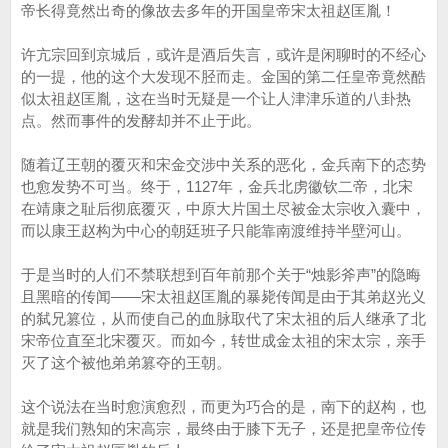
帝长得竟然出奇的像故去多年的开国皇帝宋太祖赵匡胤！
许亢宗回到京城后，或许是酒后失言，或许是闲聊时的不经心
的一提，他的这个大发现不胫而走。金国的第二任皇帝竟然酷
似太祖赵匡胤，这在当时无疑是一个让人津津乐道的八卦热
点。然而事件的发酵却并不止于此。
随着辽王朝的覆灭和宋金交涉中关系的恶化，金兵南下的态势
也愈发势不可当。终于，1127年，金兵北虏徽钦二帝，北宋
在靖康之耻后彻底覆灭，中原大片国土尽被金太宗收入囊中，
而以康王赵构为中心的朝廷班子只能靠南渡维持半壁河山。
于是当时的人们不禁联想到百年前那个关于“烛影斧声”的隐晦
且黑暗的传闻——宋太祖赵匡胤的暴毙传闻是由于其弟赵光义
的弑兄篡位，从而使自己的血脉取代了宋太祖的后人继承了北
宋帝位直至北宋覆灭。而如今，转世成金太祖的宋太宗，亲手
灭了这个被他弟弟篡夺的王朝。
这个说法在当时愈演愈烈，而更为巧合的是，南下的赵构，也
就是我们熟知的宋高宗，最终由于膝下无子，还是把皇帝位传