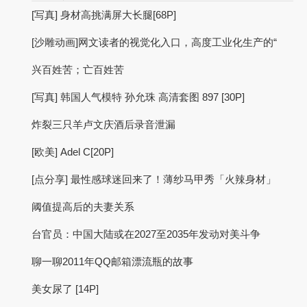
[写真] 身材高挑满屏大长腿[68P]
[沙雕动画]网文读者的视觉化入口，高度工业化生产的“
兴百姓苦；亡百姓苦
[写真] 韩国人气模特 孙允珠 高清套图 897 [30P]
炸裂三只羊卢文庆酒后录音泄漏
[欧美] Adel C[20P]
[点分享] 最性感球迷回来了！薄纱马甲秀「火辣身材」
阈值提高后的夫妻关系
台官员：中国大陆或在2027至2035年发动对美斗争
聊一聊2011年QQ邮箱漂流瓶的故事
美女尿了 [14P]