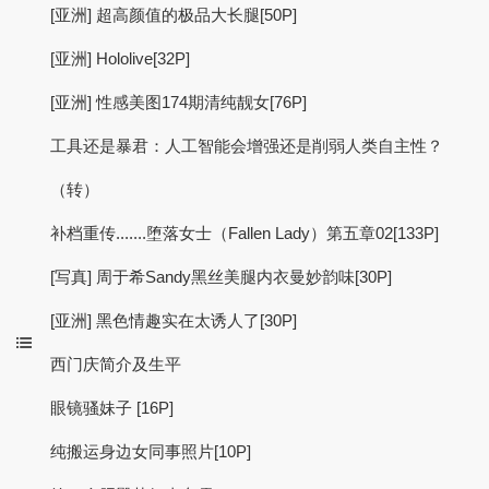
[亚洲] 超高颜值的极品大长腿[50P]
[亚洲] Hololive[32P]
[亚洲] 性感美图174期清纯靓女[76P]
工具还是暴君：人工智能会增强还是削弱人类自主性？
（转）
补档重传.......堕落女士（Fallen Lady）第五章02[133P]
[写真] 周于希Sandy黑丝美腿内衣曼妙韵味[30P]
[亚洲] 黑色情趣实在太诱人了[30P]
西门庆简介及生平
眼镜骚妹子 [16P]
纯搬运身边女同事照片[10P]