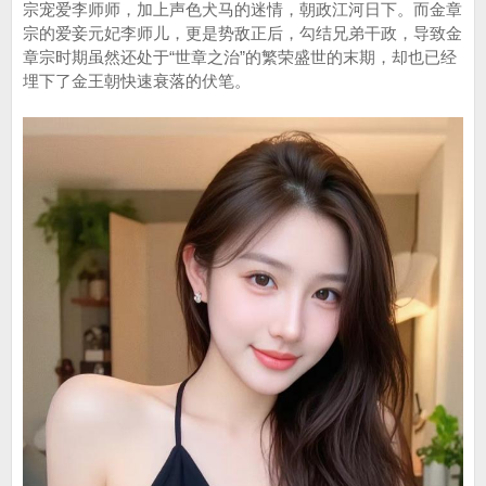
宗宠爱李师师，加上声色犬马的迷情，朝政江河日下。而金章
宗的爱妾元妃李师儿，更是势敌正后，勾结兄弟干政，导致金
章宗时期虽然还处于“世章之治”的繁荣盛世的末期，却也已经
埋下了金王朝快速衰落的伏笔。