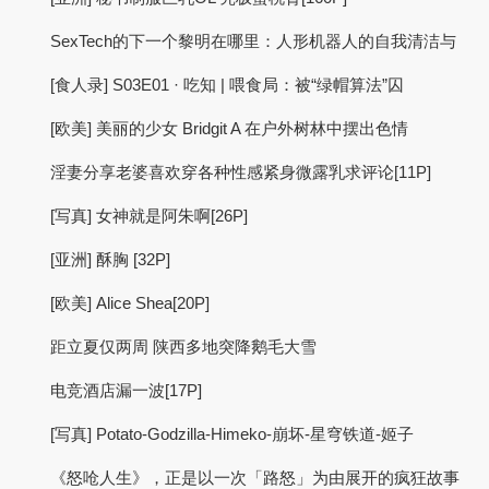
SexTech的下一个黎明在哪里：人形机器人的自我清洁与
[食人录] S03E01 · 吃知 | 喂食局：被“绿帽算法”囚
[欧美] 美丽的少女 Bridgit A 在户外树林中摆出色情
淫妻分享老婆喜欢穿各种性感紧身微露乳求评论[11P]
[写真] 女神就是阿朱啊[26P]
[亚洲] 酥胸 [32P]
[欧美] Alice Shea[20P]
距立夏仅两周 陕西多地突降鹅毛大雪
电竞酒店漏一波[17P]
[写真] Potato-Godzilla-Himeko-崩坏-星穹铁道-姬子
《怒呛人生》，正是以一次「路怒」为由展开的疯狂故事