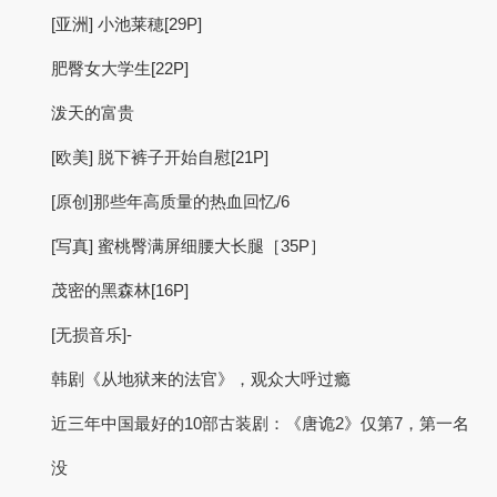
[亚洲] 小池莱穂[29P]
肥臀女大学生[22P]
泼天的富贵
[欧美] 脱下裤子开始自慰[21P]
[原创]那些年高质量的热血回忆/6
[写真] 蜜桃臀满屏细腰大长腿［35P］
茂密的黑森林[16P]
[无损音乐]-
韩剧《从地狱来的法官》，观众大呼过瘾
近三年中国最好的10部古装剧：《唐诡2》仅第7，第一名
没