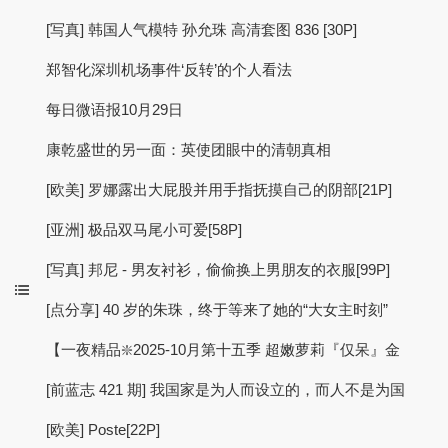
[写真] 韩国人气模特 孙允珠 高清套图 836 [30P]
郑智化深圳机场事件‘反转’的个人看法
每日微语报10月29日
康乾盛世的另一面：英使团眼中的清朝真相
[欧美] 罗娜露出大屁股并用手指抚摸自己的阴部[21P]
[亚洲] 极品双马尾小可爱[58P]
[写真] 邦尼 - 男友衬衫，偷偷换上男朋友的衣服[99P]
[点分享] 40 岁的朱珠，终于等来了她的“大女主时刻”
【一夜精品❇️2025-10月第十五季 超嫩萝莉『仅呆』金
[前蓝志 421 期] 我国家是为人而设立的，而人不是为国
[欧美] Poste[22P]