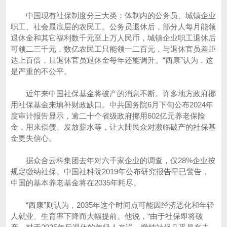
中国现有社保制度分三大类：体制内的公务员、城镇企业
职工、社会最底层的农民工。公务员退休后，部分人每月能领
退休金和其它福利数千元至上万人民币，城镇企业职工退休后
可领二三千元，数亿农民工只能领一二百元，与退休官员差距
达上百倍，且退休官员退休金每年还能调升。“西康”认为，这
是严重的不公平。
近年来中国社保基金将破产的消息不断。许多地方政府挪
用社保基金来填补财政缺口。中共国务院6月下旬公布2024年
度审计报告显示，逾二十个省级政府挪用602亿元养老保险
金，用来偿债、发放薪水等，让大陆民众对濒临破产的社保基
金更失信心。
据众合云科集团去年对六千家企业的调查，仅28%企业按
规定缴纳社保。中国社科院2019年公布研究报告早已警告，
中国的基本养老基金将在2035年耗尽。
“西康”则认为，2035年这个时间点可能因经济恶化和年轻
人就业、生育率下降而大幅提前。他说，“由于社保即将破