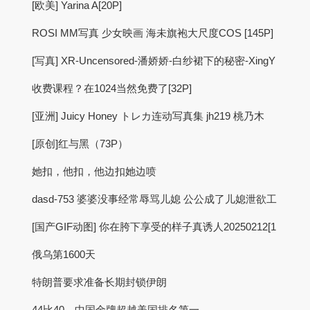
[欧美] Yarina A[20P]
ROSI MM写真 少女映画 海未旗袍大尺度COS [145P]
[写真] XR-Uncensored-潘娇娇-白纱裙下的秘密-XingY
收费课程？在1024当然免费了[32P]
[亚洲] Juicy Honey トレカ连动写真集 jh219 桃乃木
[原创]红与黑（73P）
她扣，他扣，他边扣她边喷
dasd-753 婆婆没事经常辱骂儿媳 公公成了儿媳泄欲工
[国产GIF动图] 你在胯下享受的样子真诱人20250212[1
俄乌第1600天
特朗普要求准备长期封锁伊朗
44比40，中国金牌超越美国排名第一