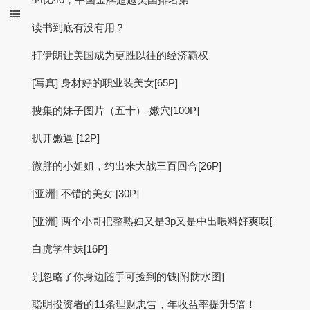
读书到底有没有用？
打伊朗让美国成为更胜以往的经济霸权
[写真] 身材好的职业装美女[65P]
搜集的妹子图片（五十）-嫩穴[100P]
扒开嫩逼 [12P]
微胖的小姐姐，约出来大战三百回合[26P]
[亚洲] 不错的美女 [30P]
[亚洲] 两个小哥把整熟妇又是3p又是中出喂料好爽哦[
白虎学生妹[16P]
别忽略了你身边随手可捡到的钱[附防水图]
聪明投资者的11条理财忠告，年收益率提升5倍！