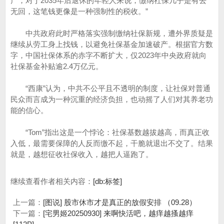
产，对于2035年后退休的年轻人来说，缴纳社保几乎是有去
无回，这笔钱更像是一种强制性的税收。”
中共政府此时严格落实强制缴纳社保新规，遭外界质疑是
继续从劳工身上找钱，以避免社保基金加速破产。根据官方数
字，中国社保体系的赤字不断扩大，仅2023年中央政府就向
社保基金补贴逾2.4万亿元。
“西康”认为，中共不公平且不透明的制度，让社保对普通
民众而言成为一种沉重的经济负担，也动摇了人们对其养老功
能的信心。
“Tom”指出这是一个悖论：社保基数越拔越高，而真正收
入低，最需要保障的人反而缴不起，干脆就退出不交了。结果
就是，越想征收社保收入，越把人逼跑了。
继续查看作者相关内容：
[db:标签]
上一篇：
[图说] 股市休市才是真正的放假安排 （09.28）
下一篇：
[宅男姬20250930] 来啊快活吧，越痒越搔越痒