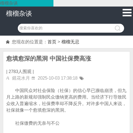
榴榴杂谈
榴榴杂谈
您现在的位置是：
首页
>
榴榴无忌
愈填愈深的黑洞 中国社保费高涨
|
2783人围观 |
鏡花水月
2025-10-03 17:38:18
中国民众对社会保险（社保）的信心早已濒临崩溃，但九
月上路的新规却强制民众缴纳更高的费用。当经济下行导致民
众收入普遍缩水，社保费率却不降反升。对许多中国人来说，
社保就像一个愈填愈深的黑洞。
社保缴费的无奈与不公