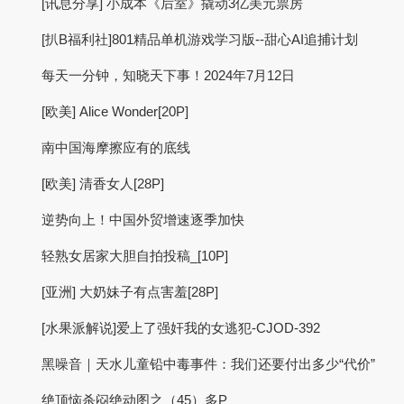
[讯息分享] 小成本《后室》撬动3亿美元票房
[扒B福利社]801精品单机游戏学习版--甜心AI追捕计划
每天一分钟，知晓天下事！2024年7月12日
[欧美] Alice Wonder[20P]
南中国海摩擦应有的底线
[欧美] 清香女人[28P]
逆势向上！中国外贸增速逐季加快
轻熟女居家大胆自拍投稿_[10P]
[亚洲] 大奶妹子有点害羞[28P]
[水果派解说]爱上了强奸我的女逃犯-CJOD-392
黑噪音｜天水儿童铅中毒事件：我们还要付出多少“代价”
绝顶恼杀闷绝动图之（45）多P