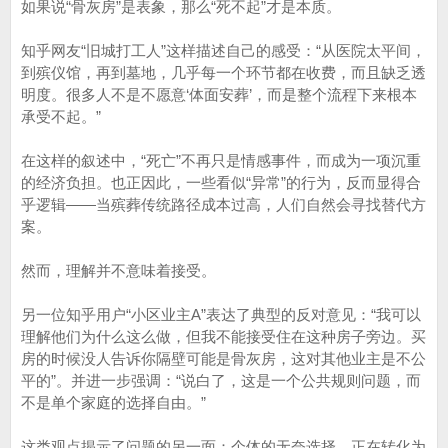
如果说“骨灰房”是表象，那么“死不起”才是本质。
知乎网友“旧城打工人”这样描述自己的感受：“从医院太平间，
到殡仪馆，再到墓地，几乎每一个环节都在收费，而且缺乏透
明度。很多人不是不愿意‘体面安葬’，而是整个流程下来根本
承受不起。”
在这样的叙述中，“死亡”不再只是情感事件，而成为一项沉重
的经济负担。也正因此，一些看似“异常”的行为，反而显得合
乎逻辑——当殡葬传统路径成本过高，人们自然会寻找替代方
案。
然而，理解并不意味着接受。
另一位知乎用户“小区业主A”表达了典型的反对意见：“我可以
理解他们为什么这么做，但我不能接受住在这种房子旁边。买
房的时候没人告诉你隔壁可能是骨灰房，这对其他业主是不公
平的”。并进一步强调：“说白了，这是一个公共规则问题，而
不是单个家庭的选择自由。”
这类观点揭示了问题的另一面：个体的无奈选择，正在转化为