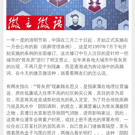
一年一度的清明节前，中国在三月三十日起，开始正式实施在
一月份公布的新《殡葬管理条例》。这是对1997年7月下旬开
始实施的条例的全面修订。这次修订中引人注目的是针对一些
城市的“骨灰房”进行了明文禁止。近年来各地大城市中骨灰房
的出现，不再只是个别现象，而是逐渐成为舆论场中的高频
词。在今天的微言微语种，就看看网友们的怎么说。
有网友指出：““骨灰房”现象顾名思义，是指家属在地理位置偏
远、房价低廉或入住率不高的社区购买公寓，其目的非为居
住，而是将其改造成祭祀祖先的私人灵堂。为了符合传统殡葬
习俗及风水中「阴阳调和」的观念，家属普遍认为骨灰属极阴
之物，若遭日光直射恐导致阴气消散，进而影响家运。因此，
这类单位通常会将窗户封死，或挂上密不透光的厚重布帘。一
位住在江苏某社区的居民表示，自己曾从门缝偷看隔壁，里头
摆着黑色盒子与黑白照片，两侧点着长明灯，」。这种「阴阳