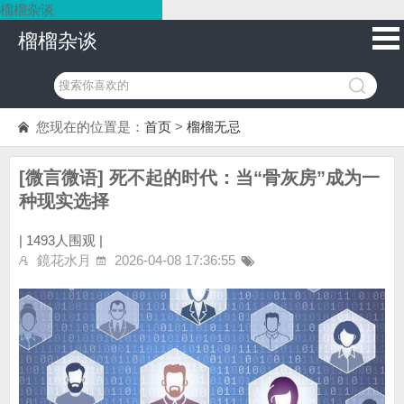
榴榴杂谈
榴榴杂谈
您现在的位置是：
首页
>
榴榴无忌
[微言微语] 死不起的时代：当“骨灰房”成为一
种现实选择
|
1493人围观 |
鏡花水月
2026-04-08 17:36:55