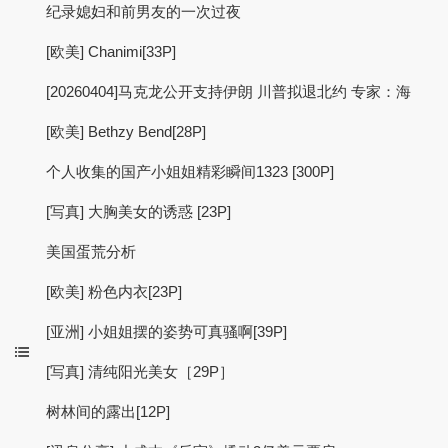
纪录媳妇和前男友的一次过夜
[欧美] Chanimi[33P]
[20260404]马克龙公开支持伊朗 川普拟退北约 专家：海
[欧美] Bethzy Bend[28P]
个人收集的国产小姐姐精彩瞬间1323 [300P]
[写真] 大胸美女的诱惑 [23P]
美国蛋荒分析
[欧美] 粉色内衣[23P]
[亚洲] 小姐姐摆的姿势可真骚啊[39P]
[写真] 清纯阳光美女［29P］
树林间的露出[12P]