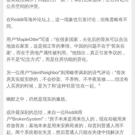
公共空间的冲突。
在Reddit等海外论坛上，这一现象也引发讨论，但角度略有不
同。
用户“MapleOtter”写道：“在很多国家，火化后的骨灰可以合法
地放在家里，这是很正常的事情。中国的问题不在于‘骨灰在
家’，而在于房地产属性被利用。”他指出，真正引发争议的，
并不是“纪念方式”，而是住房功能的异化。
另一位用户“SilentNeighbor”则用略带讽刺的语气评论：“骨灰
房其实挺安静的，不会吵架、不养狗、不半夜装修……但没有
人买房的时候，是为了和‘这种邻居’住在一起。”
幽默之中，仍然是现实的尴尬。
或许最深刻的总结，来自一位Reddit用
户“BrokenSystem”：“房子本来是用来住人的，现在却被用来
存放骨灰；墓地本来是用来安葬死者的，却贵到普通人用不
起。两个系统都在失灵，然后普通人只能在夹缝中找解决方