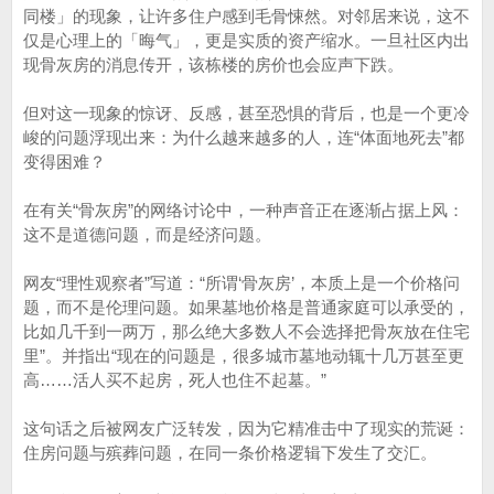
同楼」的现象，让许多住户感到毛骨悚然。对邻居来说，这不
仅是心理上的「晦气」，更是实质的资产缩水。一旦社区内出
现骨灰房的消息传开，该栋楼的房价也会应声下跌。
但对这一现象的惊讶、反感，甚至恐惧的背后，也是一个更冷
峻的问题浮现出来：为什么越来越多的人，连“体面地死去”都
变得困难？
在有关“骨灰房”的网络讨论中，一种声音正在逐渐占据上风：
这不是道德问题，而是经济问题。
网友“理性观察者”写道：“所谓‘骨灰房’，本质上是一个价格问
题，而不是伦理问题。如果墓地价格是普通家庭可以承受的，
比如几千到一两万，那么绝大多数人不会选择把骨灰放在住宅
里”。并指出“现在的问题是，很多城市墓地动辄十几万甚至更
高……活人买不起房，死人也住不起墓。”
这句话之后被网友广泛转发，因为它精准击中了现实的荒诞：
住房问题与殡葬问题，在同一条价格逻辑下发生了交汇。