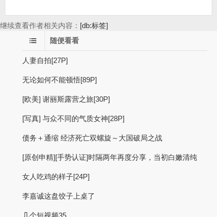
继续查看作者相关内容：
[db:标签]
随便看看
人妻自拍[27P]
无论如何不能顿悟[89P]
[欧美] 谢丽斯露营之旅[30P]
[写真] 与众不同的气质女神[28P]
债务＋通缩 经济死亡双螺旋～大国破局之战
[原创申精][手势认证]时隔两年再度分享，当初白嫩清纯
女人吃鸡的样子[24P]
李嘉诚这盘饺子上桌了
几个短视频35