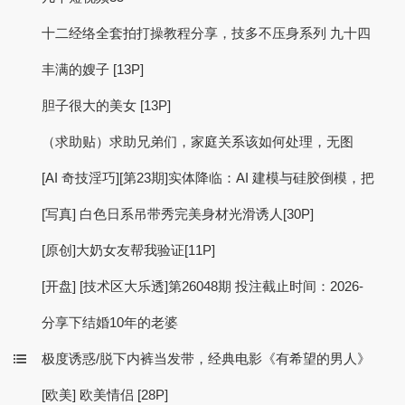
十二经络全套拍打操教程分享，技多不压身系列 九十四
丰满的嫂子 [13P]
胆子很大的美女 [13P]
（求助贴）求助兄弟们，家庭关系该如何处理，无图
[AI 奇技淫巧][第23期]实体降临：AI 建模与硅胶倒模，把
[写真] 白色日系吊带秀完美身材光滑诱人[30P]
[原创]大奶女友帮我验证[11P]
[开盘] [技术区大乐透]第26048期 投注截止时间：2026-
分享下结婚10年的老婆
极度诱惑/脱下内裤当发带，经典电影《有希望的男人》
[欧美] 欧美情侣 [28P]