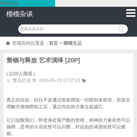
榴榴杂谈
榴榴杂谈
您现在的位置是：
首页
>
榴榴无忌
禁锢与释放 艺术演绎 [20P]
|
1220人围观 |
繁花烂漫
2026-05-19 17:37:13
真正的自由，往往不是通过彻底摆脱一切限制来获得，而是在
理解并接纳限制之后，通过内在的力量去超越它。
它们提醒我们，即使身处最严酷的禁锢，精神的力量依然可以
驰骋，思考的火花依然可以闪耀，对自由的渴望依然可以燃
烧。