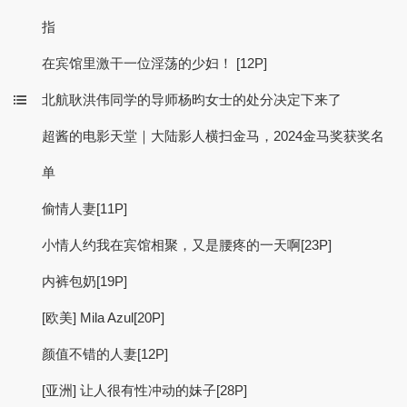
指
在宾馆里激干一位淫荡的少妇！ [12P]
北航耿洪伟同学的导师杨昀女士的处分决定下来了
超酱的电影天堂｜大陆影人横扫金马，2024金马奖获奖名
单
偷情人妻[11P]
小情人约我在宾馆相聚，又是腰疼的一天啊[23P]
内裤包奶[19P]
[欧美] Mila Azul[20P]
颜值不错的人妻[12P]
[亚洲] 让人很有性冲动的妹子[28P]