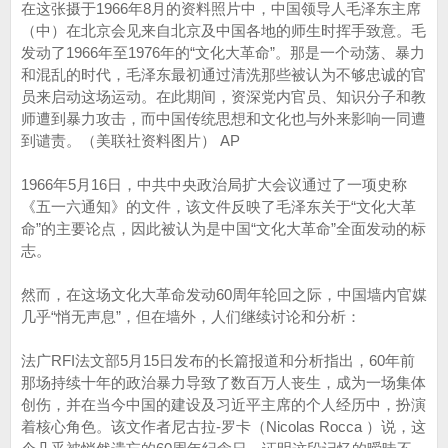
在这张摄于1966年8月的资料照片中，中国领导人毛泽东主席
（中）在北京会见来自北京及中国各地的师生时挥手致意。毛
发动了1966年至1976年的“文化大革命”。那是一个动荡、暴力
和混乱的时代，毛泽东最初通过清洗那些被认为不够忠诚的官
员来启动这场运动。在此期间，资深党内官员、知识分子和教
师遭到暴力攻击，而中国传统思想和文化也与外来影响一同遭
到谴责。（美联社资料图片） AP
1966年5月16日，中共中央政治局扩大会议通过了一项史称
《五一六通知》的文件，该文件反映了毛泽东关于“文化大革
命”的主要论点，因此被认为是中国“文化大革命”全面发动的标
志。
然而，在这场文化大革命发动60周年轮回之际，中国墙内官媒
几乎“悄无声息”，但在墙外，人们继续讨论和分析：
法广RFI法文部5月15日发布的长篇报道和分析指出，60年前
那场持续十年的政治暴力导致了数百万人丧生，成为一场集体
创伤，并在当今中国的建设及习近平主席的个人经历中，扮演
着核心角色。该文作者尼古拉-罗卡（Nicolas Rocca ）说，这