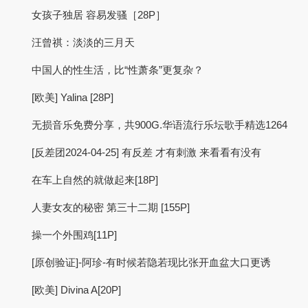
女孩子独居 容易发骚［28P］
汪曾祺：淡淡的三月天
中国人的性生活，比“性萧条”更复杂？
[欧美] Yalina [28P]
无损音乐免费分享，共900G.华语流行乐坛歌手精选1264
[反差团2024-04-25] 有反差 才有刺激 来看看有没有
在车上自然的就做起来[18P]
人妻女友的秘密 第三十二期 [155P]
操一个外围鸡[11P]
[原创验证]-阿珍-有时候若隐若现比张开血盆大口更诱
[欧美] Divina A[20P]