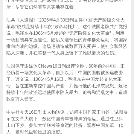
个几乎被悄然遗忘的60周年纪念日，证明这段记忆的暧昧不
清，尽管它仍然非常真实地存在着。
法共《人道报》”2026年4月30日刊文将中国“无产阶级文化大
革命”说成是持续十年的“致命乌托邦”。这个法国老牌共产党报
说：毛泽东在1966年5月发起的“无产阶级文化大革命”，利用
一场起初具有压迫性、随后又遭镇压的青年群众运动，将国家
推向内战的边缘。这场运动造成数百万人受害，使社会和经济
陷入深渊，并在整整一代人身上留下了难以磨灭的创伤。
法国保守派媒体CNews16日刊出评论称，60年前的中国，正
经历着一场文化大革命，自那以后，中国的面貌被永远改变
了。该文说，1966年5月16日，毛泽东在中国发起文化大革
命，旨在重新掌控中国共产党，并推行他的毛泽东思想。这场
持续十年的政治运动使国家陷入暴力、迫害和混乱之中，造成
数百万人受害。
中央社今天16日刊出人物访谈，访问中国作家王力雄，试图展
示在文革大旗下，数亿中国青年被冲刷的命运。通过红卫兵，
上山下乡、参加大学联考等命运的转折，观察中国文革一代
人，被时代巨轮压过的痕迹。